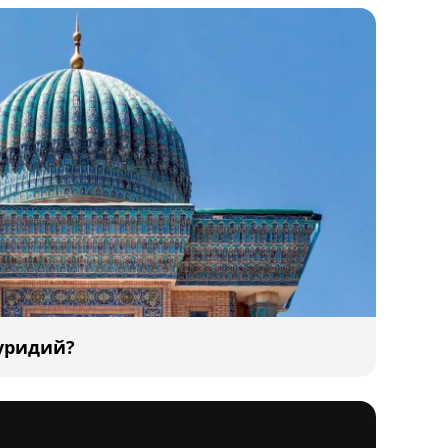
уридий?