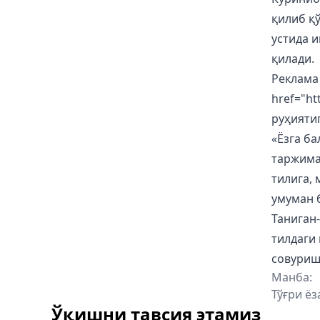
қилиб қ
устида 
қилади.
Реклама
href="ht
руҳияти
«Ёзга б
таржима 
тилига,
умуман 
Таниган-
тилдаги
совуриш
Манба:
Тўғри ёз
Ўқишни тавсия этамиз