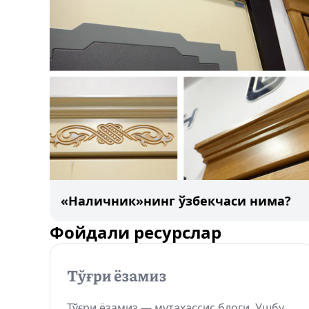
«Наличник»нинг ўзбекчаси нима?
Фойдали ресурслар
Тўғри ёзамиз — мутахассис блоги. Ушбу