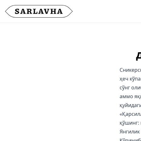
Сникерс
ҳеч кўпа
сўнг оли
аммо яқ
қуйидаг
«Қарсилл
қўшинг: 
Янгилик
Кўриниб