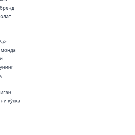
 бренд
лолат
/a>
амонда
и
 унинг
,
диган
ни кўкка