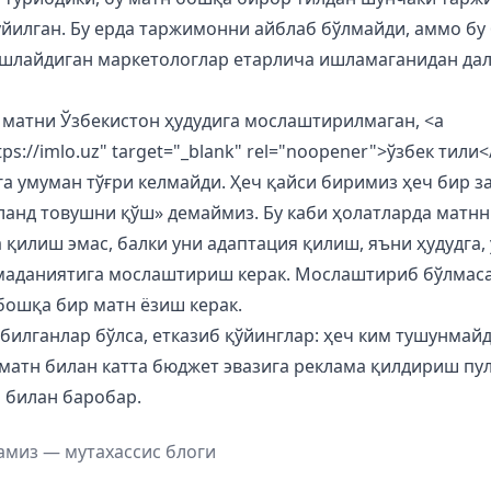
ўйилган. Бу ерда таржимонни айблаб бўлмайди, аммо бу
ишлайдиган маркетологлар етарлича ишламаганидан да
 матни Ўзбекистон ҳудудига мослаштирилмаган, <a
tps://imlo.uz" target="_blank" rel="noopener">ўзбек тили<
га умуман тўғри келмайди. Ҳеч қайси биримиз ҳеч бир з
аланд товушни қўш» демаймиз. Бу каби ҳолатларда матнн
қилиш эмас, балки уни адаптация қилиш, яъни ҳудудга,
 маданиятига мослаштириш керак. Мослаштириб бўлмаса
бошқа бир матн ёзиш керак.
билганлар бўлса, етказиб қўйинглар: ҳеч ким тушунмай
 матн билан катта бюджет эвазига реклама қилдириш пул
 билан баробар.
амиз — мутахассис блоги