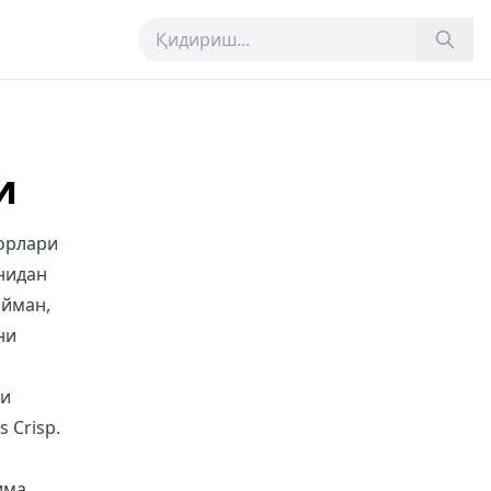
и
дорлари
анидан
айман,
ни
ни
 Crisp.
има