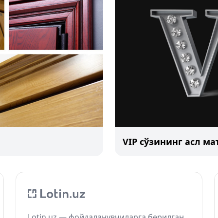
VIP сўзининг асл м
Lotin.uz — фойдаланувчиларга берилган