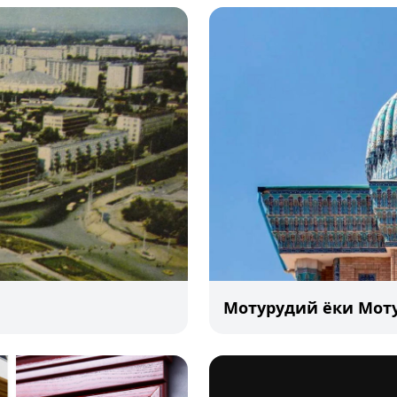
Мотурудий ёки Мот