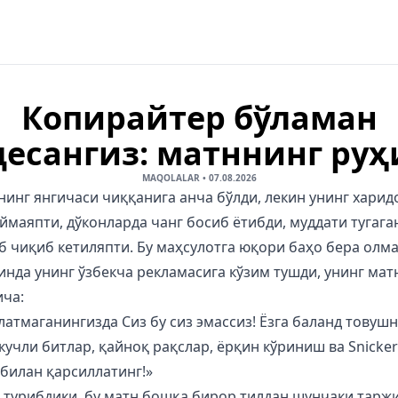
Копирайтер бўламан
десангиз: матннинг руҳ
MAQOLALAR
•
07.08.2026
нинг янгичаси чиққанига анча бўлди, лекин унинг хари
ймаяпти, дўконларда чанг босиб ётибди, муддати тугаг
б чиқиб кетиляпти. Бу маҳсулотга юқори баҳо бера олм
инда унинг ўзбекча рекламасига кўзим тушди, унинг мат
ича:
атмаганингизда Сиз бу сиз эмассиз! Ёзга баланд товуш
кучли битлар, қайноқ рақслар, ёрқин кўриниш ва Snickers
 билан қарсиллатинг!»
 турибдики, бу матн бошқа бирор тилдан шунчаки тарж