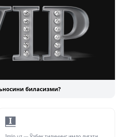
аъносини биласизми?
Imlo.uz — Ўзбек тилининг имло луғати.