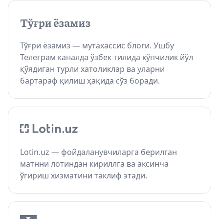
Тўғри ёзамиз — мутахассис блоги. Ушбу
Телеграм каналда ўзбек тилида кўпчилик йўл
қўядиган турли хатоликлар ва уларни
бартараф қилиш ҳақида сўз боради.
Lotin.uz — фойдаланувчиларга берилган
матнни лотиндан кириллга ва аксинча
ўгириш хизматини таклиф этади.