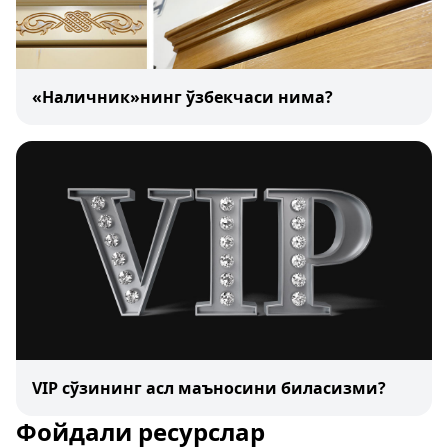
«Наличник»нинг ўзбекчаси нима?
VIP сўзининг асл маъносини биласизми?
Фойдали ресурслар