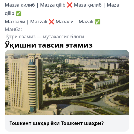
Мазза қилиб | Mazza qilib ❌ Маза қилиб | Maza
qilib ✅
Маззали | Mazzali ❌ Мазали | Mazali ✅
Манба:
Тўғри ёзамиз — мутахассис блоги
Ўқишни тавсия этамиз
Тошкент шаҳар ёки Тошкент шаҳри?