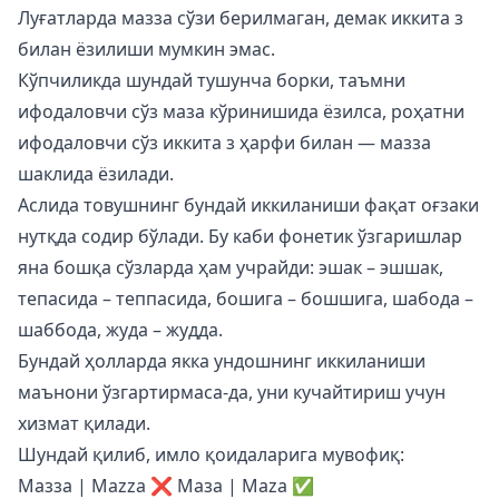
Луғатларда мазза сўзи берилмаган, демак иккита з
билан ёзилиши мумкин эмас.
Кўпчиликда шундай тушунча борки, таъмни
ифодаловчи сўз маза кўринишида ёзилса, роҳатни
ифодаловчи сўз иккита з ҳарфи билан — мазза
шаклида ёзилади.
Аслида товушнинг бундай иккиланиши фақат оғзаки
нутқда содир бўлади. Бу каби фонетик ўзгаришлар
яна бошқа сўзларда ҳам учрайди: эшак – эшшак,
тепасида – теппасида, бошига – бошшига, шабода –
шаббода, жуда – жудда.
Бундай ҳолларда якка ундошнинг иккиланиши
маънони ўзгартирмаса-да, уни кучайтириш учун
хизмат қилади.
Шундай қилиб, имло қоидаларига мувофиқ:
Мазза | Mazza ❌ Маза | Maza ✅