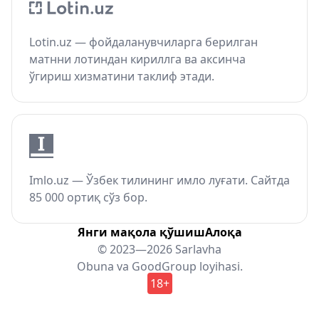
Lotin.uz — фойдаланувчиларга берилган
матнни лотиндан кириллга ва аксинча
ўгириш хизматини таклиф этади.
Imlo.uz — Ўзбек тилининг имло луғати. Сайтда
85 000 ортиқ сўз бор.
Янги мақола қўшиш
Алоқа
© 2023—2026 Sarlavha
Obuna
va
GoodGroup
loyihasi.
18+