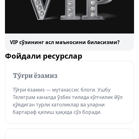
VIP сўзининг асл маъносини биласизми?
Фойдали ресурслар
Тўғри ёзамиз — мутахассис блоги. Ушбу
Телеграм каналда ўзбек тилида кўпчилик йўл
қўядиган турли хатоликлар ва уларни
бартараф қилиш ҳақида сўз боради.