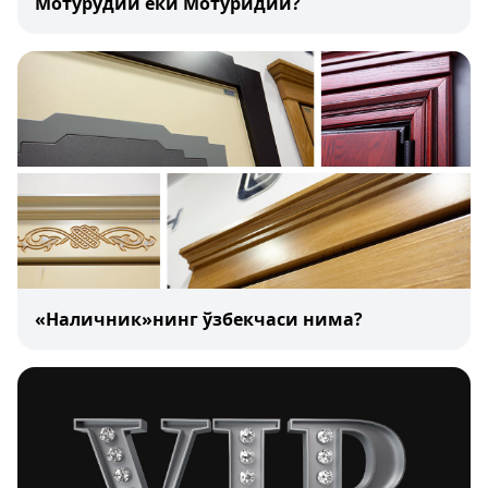
Мотурудий ёки Мотуридий?
«Наличник»нинг ўзбекчаси нима?