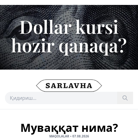
Муваққат нима?
MAQOLALAR
•
07.08.2026