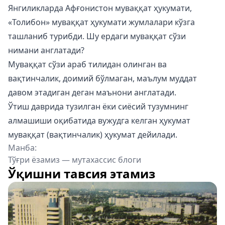
Янгиликларда Афғонистон муваққат ҳукумати,
«Толибон» муваққат ҳукумати жумлалари кўзга
ташланиб турибди. Шу ердаги муваққат сўзи
нимани англатади?
Муваққат сўзи араб тилидан олинган ва
вақтинчалик, доимий бўлмаган, маълум муддат
давом этадиган деган маънони англатади.
Ўтиш даврида тузилган ёки сиёсий тузумнинг
алмашиши оқибатида вужудга келган ҳукумат
муваққат (вақтинчалик) ҳукумат дейилади.
Манба:
Тўғри ёзамиз — мутахассис блоги
Ўқишни тавсия этамиз