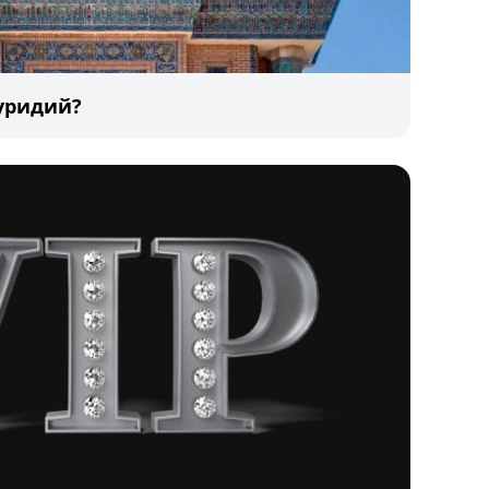
уридий?