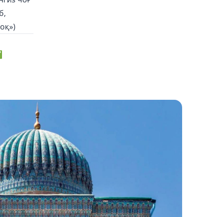
б,
оқ»)
✅