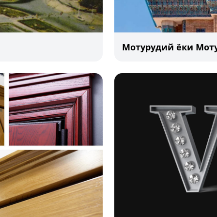
Мотурудий ёки Мот