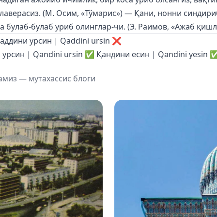
лаверасиз. (М. Осим, «Тўмарис») — Қани, нонни синдири
 булаб-булаб уриб олинглар-чи. (Э. Раимов, «Ажаб қишл
аддини урсин | Qaddini ursin ❌
урсин | Qandini ursin ✅ Қандини есин | Qandini yesin 
амиз — мутахассис блоги