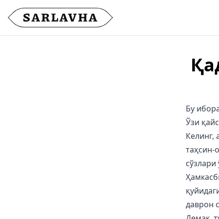
Қа
Бу ибора
Ўзи қайс
Келинг, 
таҳсин-
сўзлари
Ҳамкасби
қуйидаг
даврон 
Демак, 