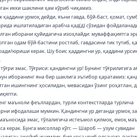
лган икки шаклини ҳам кўриб чиқамиз.
 қаддини урмоқ дейди, яъни гавда, бўй-баст, қомат, сум
рида ишлатиладиган арабча қад(д) сўзидан фойдаланад
ўлган иборани қуйидагича изоҳлайди: муваффақиятга эр
пган одам бўй-бастини ростлаб, гавдасини тик тутиб, қ
ради/юриши керак. Шу боис қаддингни ур, қаддини урси
.
тўғри эмас. Тўғриси: қандингни ур! Бунинг тўғрилигига 
чун иборанинг яна бир шаклига эътибор қаратамиз: қан
тган ишингнинг ҳосилидан, мевасидан ўзинг роҳатлан, д
иқяпти.
енг маъноли феъллардан, турли контекстларда турлича
рни ифодалаши мумкин. Қандингни ур деганда урмоқ з
маъносида эмас, тўлалигича истеъмол қилмоқ, емоқ ма
са керак. Бунга мисоллар кўп: — Шароб — узум сувидан
адиган ажойиб ичимлик, бир коса уриб олсангиз, вақти