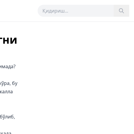
гни
нимада?
ўра, бу
калла
бўлиб,
вҳада