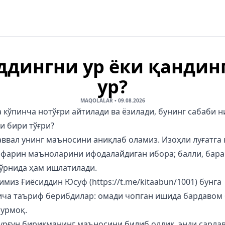
ддингни ур ёки қандин
ур?
MAQOLALAR
•
09.08.2026
 кўпинча нотўғри айтилади ва ёзилади, бунинг сабаби 
и бири тўғри?
аввал унинг маъносини аниқлаб оламиз. Изоҳли луғатга к
офарин маъноларини ифодалайдиган ибора; балли, бара
 ўрнида ҳам ишлатилади.
миз Ғиёсиддин Юсуф (https://t.me/kitaabun/1001) бунга
ича таъриф берибдилар: омади чопган ишида бардавом 
сурмоқ.
турғун бирикманинг маъносини билиб олдик, энди сарла