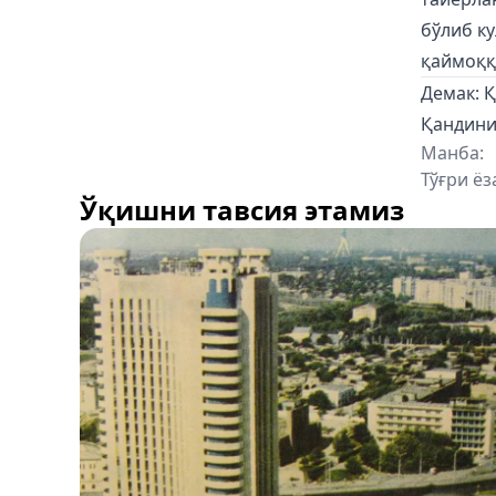
бўлиб ку
қаймоққа
Демак: Қ
Қандини 
Манба:
Тўғри ёз
Ўқишни тавсия этамиз