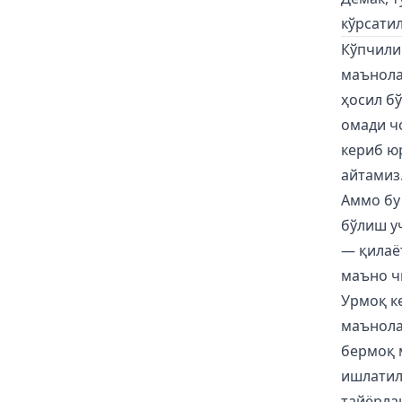
кўрсати
Кўпчилик
маънола
ҳосил б
омади чо
кериб ю
айтамиз
Аммо бу 
бўлиш у
— қилаё
маъно ч
Урмоқ к
маънола
бермоқ 
ишлатил
тайёрлан