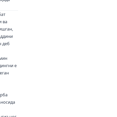
бат
и ва
ишган,
аддини
н деб
амин
дингни е
еган
арба
ъносида
нгиз чоғ