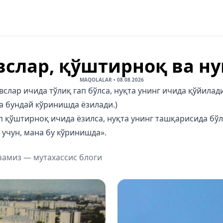
вслар, қўштирноқ ва ну
MAQOLALAR
•
08.08.2026
вслар ичида тўлиқ гап бўлса, нуқта унинг ичида қўйилади
а бундай кўринишда ёзилади.)
п қўштирноқ ичида ёзилса, нуқта унинг ташқарисида бўл
учун, мана бу кўринишда».
замиз — мутахассис блоги