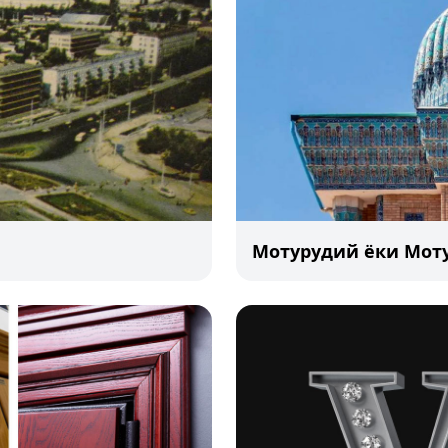
Мотурудий ёки Мот