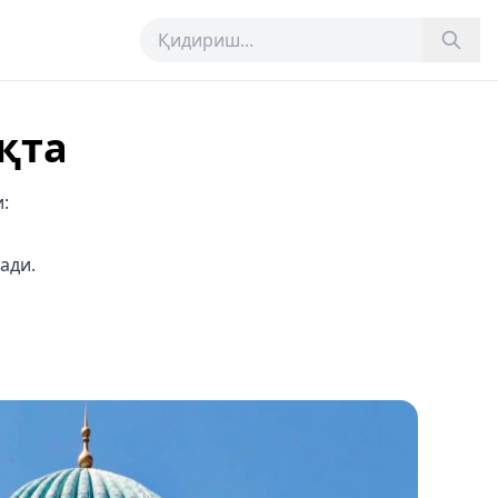
қта
:
ади.