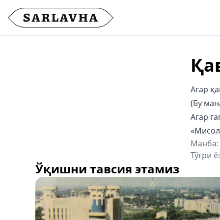
Қа
Агар қа
(Бу ман
Агар га
«Мисол 
Манба:
Тўғри ё
Ўқишни тавсия этамиз