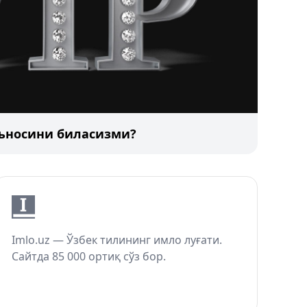
аъносини биласизми?
Imlo.uz — Ўзбек тилининг имло луғати.
Сайтда 85 000 ортиқ сўз бор.