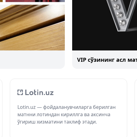
VIP сўзининг асл м
Lotin.uz — фойдаланувчиларга берилган
матнни лотиндан кириллга ва аксинча
ўгириш хизматини таклиф этади.