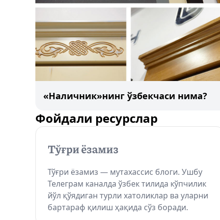
«Наличник»нинг ўзбекчаси нима?
Фойдали ресурслар
Тўғри ёзамиз — мутахассис блоги. Ушбу
Телеграм каналда ўзбек тилида кўпчилик
йўл қўядиган турли хатоликлар ва уларни
бартараф қилиш ҳақида сўз боради.