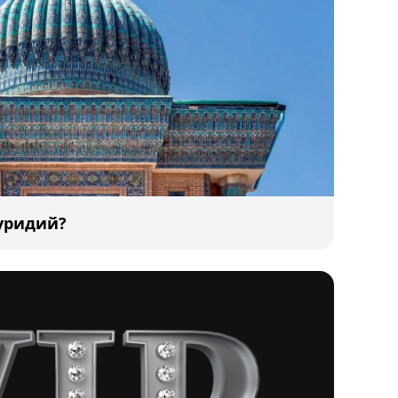
уридий?