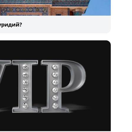
уридий?