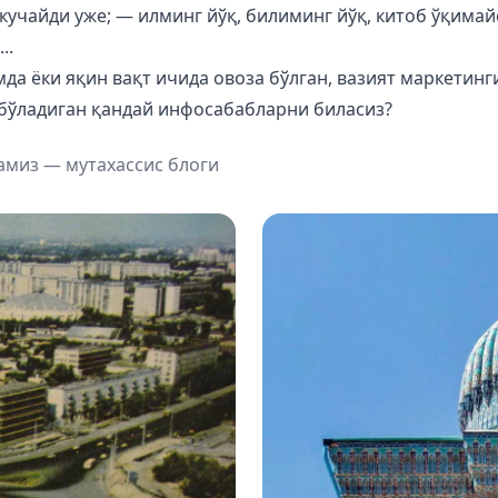
кучайди уже; — илминг йўқ, билиминг йўқ, китоб ўқимай
..
да ёки яқин вақт ичида овоза бўлган, вазият маркетинг
 бўладиган қандай инфосабабларни биласиз?
амиз — мутахассис блоги