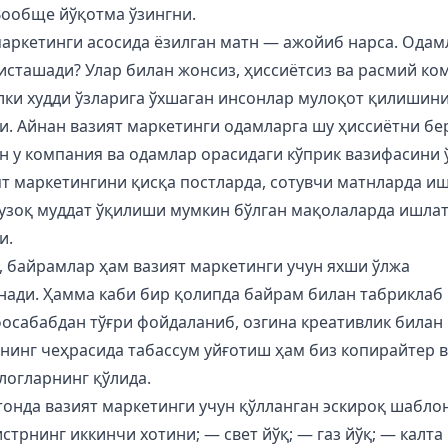
Вообще йўқотма ўзингни.
маркетинги асосида ёзилган матн — ажойиб нарса. Одам
исташади? Улар билан жонсиз, ҳиссиётсиз ва расмий ко
алки худди ўзларига ўхшаган инсонлар мулоқот қилишин
и. Айнан вазият маркетинги одамларга шу ҳиссиётни бер
н у компания ва одамлар орасидаги кўприк вазифасини 
т маркетингини қисқа постларда, сотувчи матнларда и
 узоқ муддат ўқилиши мумкин бўлган мақолаларда ишла
и.
, байрамлар ҳам вазият маркетинги учун яхши ўлжа
нади. Ҳамма каби бир қолипда байрам билан табриклаб
фосабабдан тўғри фойдаланиб, озгина креативлик билан
нинг чеҳрасида табассум уйғотиш ҳам биз копирайтер в
логларнинг қўлида.
тонда вазият маркетинги учун қўлланган эскироқ шабло
трнинг иккинчи хотини; — свет йўқ; — газ йўқ; — калта