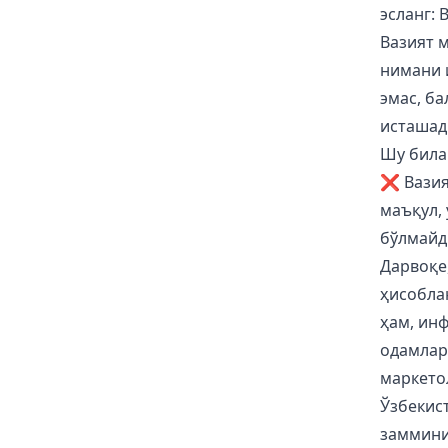
эсланг: 
Вазият 
нимани 
эмас, б
исташад
Шу била
❌ Вазия
маъқул,
бўлмайд
Дарвоқе
ҳисобла
ҳам, ин
одамлар
маркето
Ўзбекис
замминис