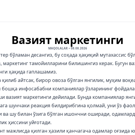
Вазият маркетинги
MAQOLALAR
•
08.08.2026
тер бўламан десангиз, бу соҳада ҳақиқий мутахассис бў
з, маркетинг тамойилларини билишингиз керак. Бугун ва
нги ҳақида гаплашамиз.
қилиб айтсак, бирор овоза бўлган янгилик, муҳим воқе
н бошқа инфосабабни компаниялар ўзларининг фойдала
и вазият маркетинги дейилади. Бунда компаниялар янг
еага шунчаки реакция билдирибгина қолмай, уни ўз фао
и ва шу билан ўзига бўлган ишончни оширади, одамлард
ик ҳиссини уйғотади.
нт мажлисда қилган ҳазили қанчагача одамлар оғзида 