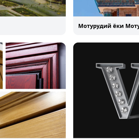
Мотурудий ёки Мот