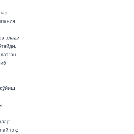
лар
мпания
и
а олади.
ўтайди.
шлатган
тиб
 қўйиш
а
нлар: —
 пайпоқ;