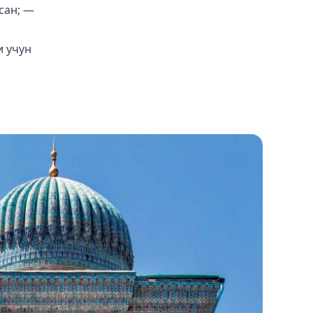
сан; —
и учун