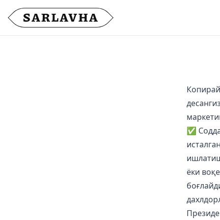
Копирай
десанги
маркети
✅ Содда 
исталга
ишлатиш
ёки воқ
боғлайд
дахлдорл
Президе