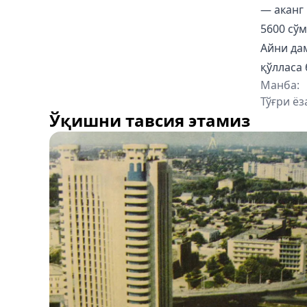
— аканг 
5600 сўм.
Айни дам
қўлласа
Манба:
Тўғри ёз
Ўқишни тавсия этамиз