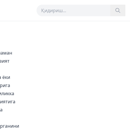
ламан
зият
а ёки
рига
иликка
лиятига
а
юрганини